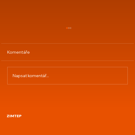
Komentáře
Napsat komentář...
Starý kotel výměna za automatický
peletový
ZIMTEP