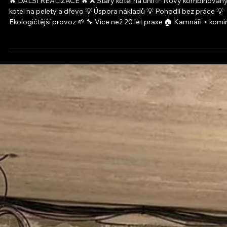
Starý kotel výměna za automatický
peletový
🔥 DALŠÍ REALIZACE 🔥 ❌ Starý kotel na uhlí ✅ Nový kombinovaný
kotel na pelety a dřevo 💡 Úspora nákladů 💡 Pohodlí bez práce 💡
Ekologičtější provoz 🌱 🔧 Více než 20 let praxe 🏠 Kamnáři + komin
✔️ Vše na klíč 💰 Férové ceny