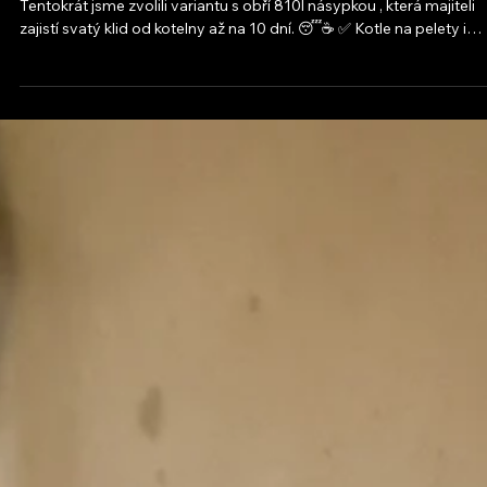
Další spokojený zákazník a další instalace kotle Blaze Harmony .
Tentokrát jsme zvolili variantu s obří 810l násypkou , která majiteli
zajistí svatý klid od kotelny až na 10 dní. 😴☕ ✅ Kotle na pelety i
dřevo instalujeme již od 99 990 Kč Proč to nechat na nás? Jsme
topenáři, kamnáři i kominíci v jednom. Celou realizaci tak vyřešíme
kompletně na klíč – bez starostí a bez shánění dalších řemeslníků. ✅
20 let zkušeností v oboru ✅ Garance kvality za rozumno