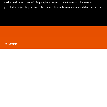
31. 3.
Podlahové topení
🏠 Podlahové vytápění, které hřeje desítky let Plánujete novostav
nebo rekonstrukci? Dopřejte si maximální komfort s naším
podlahovým topením. Jsme rodinná firma a na kvalitu nedáme
dopustit. ✅ Proč si vybrat nás? 💰 Skvělá cena: Realizace již od 499
Kč / m² . 🏗️ Praxe v oboru: Disponujeme 10 lety zkušeností a
stovkami spokojených zákazníků. 💎 Top kvalita: Pracujeme e
výhradně s prověřenými a kvalitními materiály. Teplo domova zač
od podlahy. Ozvěte se nám pro nez
ZIMTEP
O NÁS