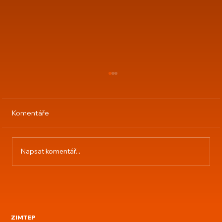
Komentáře
Napsat komentář...
Starý kotel výměna za automatický
peletový
ZIMTEP