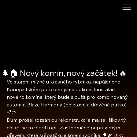
🌲🏠 Nový komín, nový začátek! 🔥
Ve starém mlýně u krásného rybníka, napájeného 
Konopištským potokem, jsme dokončili instalaci 
nového komína, který bude sloužit pro kombinovaný 
automat Blaze Harmony (peletové a dřevěné palivo). 
💨🌱
Dům prošel rozsáhlou rekonstrukcí a majitel, šikovný 
chlap, se rozhodl topit vlastnoručně připraveným 
dřevem, které si špaličkuje kolem rybníka. 🌳🌿 Díky 