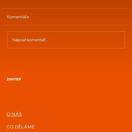
Komentáře
Napsat komentář...
Starý kotel výměna za automatický
peletový
ZIMTEP
O NÁS
CO DĚLÁME