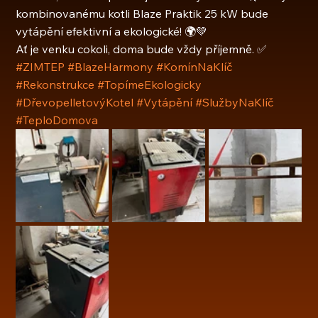
kombinovanému kotli Blaze Praktik 25 kW bude 
vytápění efektivní a ekologické! 🌍💚
Ať je venku cokoli, doma bude vždy příjemně. ✅
#ZIMTEP
#BlazeHarmony
#KomínNaKlíč
#Rekonstrukce
#TopímeEkologicky
#DřevopelletovýKotel
#Vytápění
#SlužbyNaKlíč
#TeploDomova