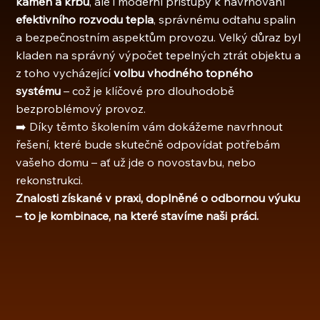
kamen a krbů
, ale i moderní přístupy k navrhování 
efektivního rozvodu tepla
, správnému odtahu spalin 
a bezpečnostním aspektům provozu. Velký důraz byl 
kladen na správný výpočet tepelných ztrát objektu a 
z toho vycházející 
volbu vhodného topného 
systému
 – což je klíčové pro dlouhodobě 
bezproblémový provoz.
➡️ Díky těmto školením vám dokážeme navrhnout 
řešení, které bude skutečně odpovídat potřebám 
vašeho domu – ať už jde o novostavbu, nebo 
rekonstrukci.
Znalosti získané v praxi, doplněné o odbornou výuku 
– to je kombinace, na které stavíme naši práci.