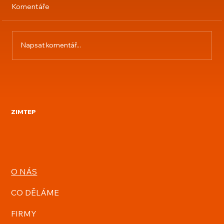
Komentáře
Napsat komentář...
Starý kotel výměna za automatický
peletový
ZIMTEP
O NÁS
CO DĚLÁME
FIRMY