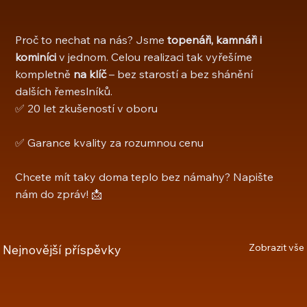
Proč to nechat na nás? Jsme 
topenáři, kamnáři i 
kominíci
 v jednom. Celou realizaci tak vyřešíme 
kompletně 
na klíč
 – bez starostí a bez shánění 
dalších řemeslníků.
✅ 20 let zkušeností v oboru
✅ Garance kvality za rozumnou cenu
Chcete mít taky doma teplo bez námahy? Napište 
nám do zpráv! 📩
Zobrazit vše
Nejnovější příspěvky