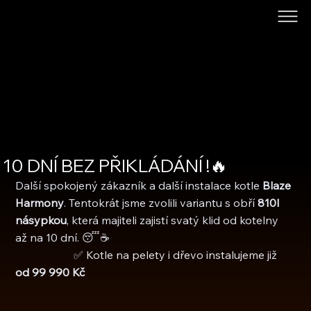
10 DNÍ BEZ PŘIKLÁDÁNÍ !🔥
Další spokojený zákazník a další instalace kotle 
Blaze 
Harmony
. Tentokrát jsme zvolili variantu s obří 
810l 
násypkou
, která majiteli zajistí svatý klid od kotelny 
až na 10 dní. 😴☕
                     ✅ Kotle na pelety i dřevo instalujeme již 
od 99 990 Kč