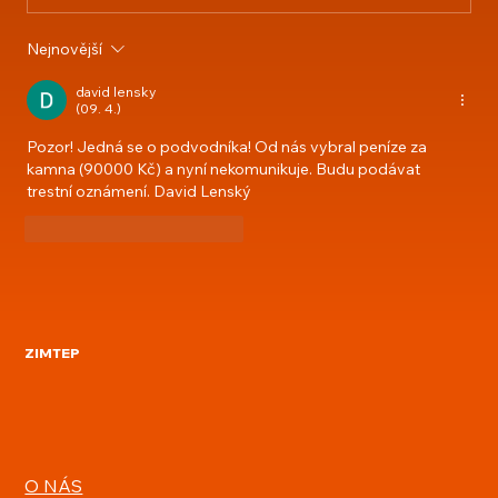
Nejnovější
david lensky
(09. 4.)
Pozor! Jedná se o podvodníka! Od nás vybral peníze za 
kamna (90000 Kč) a nyní nekomunikuje. Budu podávat 
trestní oznámení. David Lenský
To se mi líbí
Reagovat
ZIMTEP
O NÁS