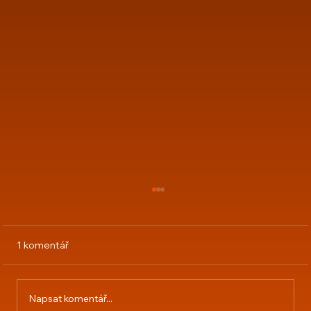
1 komentář
Podlahové topení
Napsat komentář...